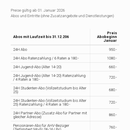
Preise gültig ab 01. Januar 2026
Abos und Eintritte (ohne Zusatzangebote und Dienstleistungen)
Preis
Abos mit Laufzeit bis 31.12.206
Abobeginn
Januar
24H Abo
950.-
24H Abo Ratenzahlung / 6 Raten a 180.-
1080.-
24H Jugend-Abo (Alter 14-20)
660.-
24H Jugend-Abo (Alter 14-20) Ratenzahlung
720.-
/ 4 Raten a 180.-
24H Studenten-Abo (Vollzeitstudium bis Alter
680.-
25)
24H Studenten-Abo (Vollzeitstudium bis Alter
720.-
25) Ratenzahlung / 4 Raten a 180.-
24H Partner-Abo (Zusatz-Abo für Partner mit
860.-
gleicher Adresse)
Pensionären-Abo für AHV-Bezüger
760.-
(Zeitlimitiert Mo-Fr 06-16 Uhr)